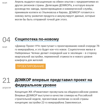
Апрель выдался насыщенным на обмен опытом с предприятиями из
мая
других регионов страны. Делегацию ДОМКОРа, в которую вошли
руководство завода, проектировщиков и коммерческой службы,
принимали коллеги из Ульяновска и Кирова. ДОМКОР готовится к
новому витку развития продукта и аккумулирует данные, которые
могли бы быть отправной точкой для этого.
04
Соципотека по-новому
«Домкор Проект НЧ» приступает к проектированию новой очереди 78-
мая
го микрорайона, и это будет кое-что новое. Соципотечное жилье в
Набережных Челнах делает очередной шаг в эволюции – в сторону
квартальной застройки, переменной этажности и нового уровня
комфорта для жителей.
ПРОЕКТИРОВАНИЕ
21
ДОМКОР впервые представил проект на
федеральном уровне
апреля
Концепция ЖК «Романтики» прозвучала на общероссийском уровне.
Впервые ДОМКОР выступил в качестве спикера на Российской
строительной неделе, презентовав коллегам со всей страны
концепцию застройки 22-го микрорайона Замелекесья.