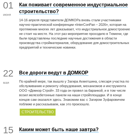
01
Как поживает современное индустриальное
строительство?
июня
14-16 апреля представители ДОМКОРа вновь стали участниками
научно-практической конференции «InterConPan – 2026», которая на
протяжении многих лет доказывает, что индустриальное домостроение
не стоит на месте. На этот раз мероприятие проходило в Тюмени, где
были представлены последние научные достижения в области
производства стройматериалов, оборудование для домостроительных
предприятий и технические новинки.
22
Все дороги ведут в ДОМКОР
По крайней мере, так вышло у Загира Ахметшина, слесаря участка по
мая
обслуживанию и ремонту оборудования, механизмов и инструмента
ООО «Домкор Строй». 33 года он провел за баранкой, и в том числе
возил железобетонные панели на наши стройплощадки. И в конце
концов сам оказался здесь. Знакомим вас с Загиром Зуфаровичем
поближе и рассказываем, как это произошло.
СТРОИТЕЛЬСТВО
15
Каким может быть наше завтра?