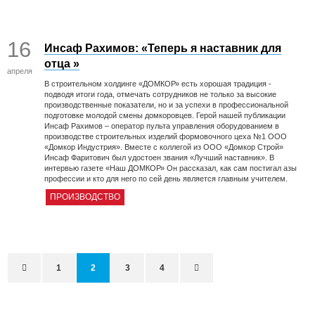
16
Инсаф Рахимов: «Теперь я наставник для
отца »
апреля
В строительном холдинге «ДОМКОР» есть хорошая традиция -
подводя итоги года, отмечать сотрудников не только за высокие
производственные показатели, но и за успехи в профессиональной
подготовке молодой смены домкоровцев. Герой нашей публикации
Инсаф Рахимов – оператор пульта управления оборудованием в
производстве строительных изделий формовочного цеха №1 ООО
«Домкор Индустрия». Вместе с коллегой из ООО «Домкор Строй»
Инсаф Фаритович был удостоен звания «Лучший наставник». В
интервью газете «Наш ДОМКОР» Он рассказал, как сам постигал азы
профессии и кто для него по сей день является главным учителем.
ПРОИЗВОДСТВО
1
2
3
4