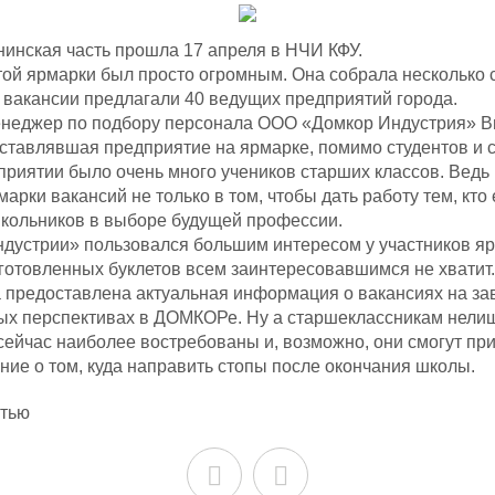
инская часть прошла 17 апреля в НЧИ КФУ.
той ярмарки был просто огромным. Она собрала несколько 
и вакансии предлагали 40 ведущих предприятий города.
енеджер по подбору персонала ООО «Домкор Индустрия» В
ставлявшая предприятие на ярмарке, помимо студентов и 
приятии было очень много учеников старших классов. Ведь
арки вакансий не только в том, чтобы дать работу тем, кто 
кольников в выборе будущей профессии.
дустрии» пользовался большим интересом у участников я
иготовленных буклетов всем заинтересовавшимся не хвати
 предоставлена актуальная информация о вакансиях на за
ых перспективах в ДОМКОРе. Ну а старшеклассникам нелиш
сейчас наиболее востребованы и, возможно, они смогут пр
ие о том, куда направить стопы после окончания школы.
стью