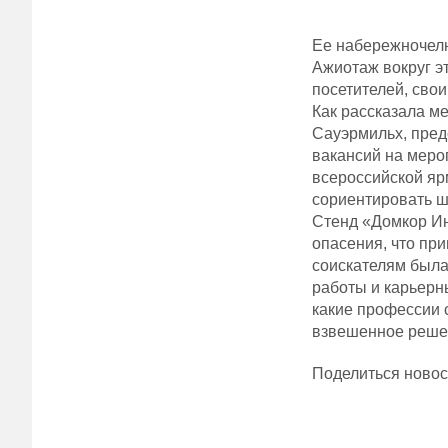
Ее набережночелн
Ажиотаж вокруг э
посетителей, сво
Как рассказала м
Сауэрмильх, пред
вакансий на меро
всероссийской ярм
сориентировать ш
Стенд «Домкор Ин
опасения, что пр
соискателям была
работы и карьерн
какие профессии 
взвешенное решен
Поделиться ново