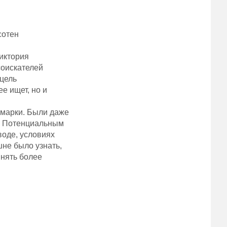
сотен
иктория
соискателей
 цель
ее ищет, но и
рмарки. Были даже
т. Потенциальным
воде, условиях
не было узнать,
инять более