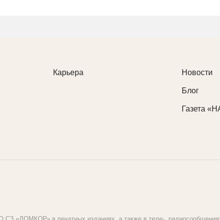
Карьера
Новости
Блог
Газета «
 СЗ «ДОМКОР» в печатных изданиях, а также в теле-, радиосообщениях